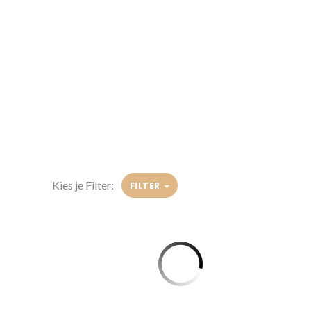
Kies je Filter:
FILTER
Observ 520X Textuur
Observ 520X Pigment