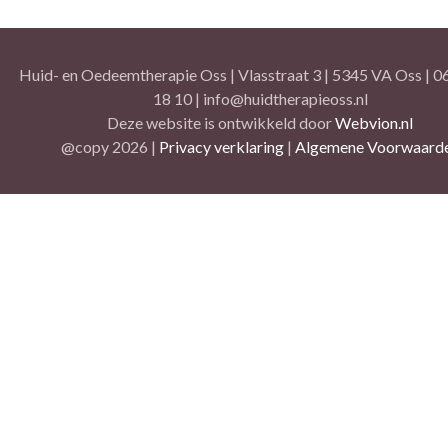
Huid- en Oedeemtherapie Oss | Vlasstraat 3 | 5345 VA Oss | 06
18 10 | info@huidtherapieoss.nl
Deze website is ontwikkeld door
Webvion.nl
@copy 2026 |
Privacy verklaring
|
Algemene Voorwaard