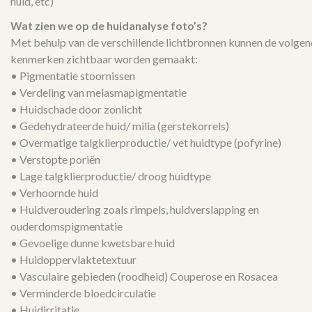
huid, etc)
Wat zien we op de huidanalyse foto’s?
Met behulp van de verschillende lichtbronnen kunnen de volge
kenmerken zichtbaar worden gemaakt:
• Pigmentatie stoornissen
• Verdeling van melasmapigmentatie
• Huidschade door zonlicht
• Gedehydrateerde huid/ milia (gerstekorrels)
• Overmatige talgklierproductie/ vet huidtype (pofyrine)
• Verstopte poriën
• Lage talgklierproductie/ droog huidtype
• Verhoornde huid
• Huidveroudering zoals rimpels, huidverslapping en
ouderdomspigmentatie
• Gevoelige dunne kwetsbare huid
• Huidoppervlaktetextuur
• Vasculaire gebieden (roodheid) Couperose en Rosacea
• Verminderde bloedcirculatie
• Huidirritatie