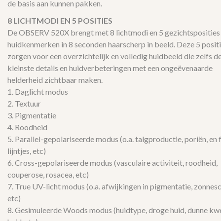
de basis aan kunnen pakken.
8 LICHTMODI EN 5 POSITIES
De OBSERV 520X brengt met 8 lichtmodi en 5 gezichtsposities 
huidkenmerken in 8 seconden haarscherp in beeld. Deze 5 posit
zorgen voor een overzichtelijk en volledig huidbeeld die zelfs d
kleinste details en huidverbeteringen met een ongeëvenaarde
helderheid zichtbaar maken.
1. Daglicht modus
2. Textuur
3. Pigmentatie
4. Roodheid
5. Parallel-gepolariseerde modus (o.a. talgproductie, poriën, en f
lijntjes, etc)
6. Cross-gepolariseerde modus (vasculaire activiteit, roodheid,
couperose, rosacea, etc)
7. True UV-licht modus (o.a. afwijkingen in pigmentatie, zonnes
etc)
8. Gesimuleerde Woods modus (huidtype, droge huid, dunne kw